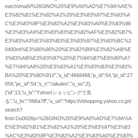
earch\/mall\/%26GINO%20%E9%A0%AD%E7%9A%AE%
E3%82%B1%E3%82%A2%20%E3%83%97%E3%83%A
C%E3%83%9F%E3%82%A2%E3%83%A0%E3%83%96
%E3%83%A9%E3%83%83%E3%82%AF%E3%82%B7%
E3%83%A3%E3%83%B3%E3%83%97%E3%83%BC%2
0400ml%E3%80%90%20%E3%82%B9%E3%82%AB%E
3%83%AB%E3%83%97%20%E7%94%B7%E6%80%A7
%E7%94%A8%20%E3%83%A1%E3%83%B3%E3%82%
BA%20%E3%80%91\/”,”a_id”:4668468,”p_id”:54,”pl_id”:27
059,”pc_id”:54,”s_n”:”rakuten”,”u_so”:2},
{“id”:13,”u_tx”:”Yahoo!ショッピングで見
る”,”u_bc”:”#66a7ff”,”u_url”:”https:\/\/shopping.yahoo.co.jp\/
search?
first=1\u0026p=%26GINO%20%E9%A0%AD%E7%9A%A
E%E3%82%B1%E3%82%A2%20%E3%83%97%E3%83
%AC%E3%83%9F%E3%82%A2%E3%83%A0%E3%83%