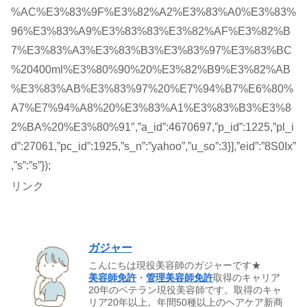
%AC%E3%83%9F%E3%82%A2%E3%83%A0%E3%83%
96%E3%83%A9%E3%83%83%E3%82%AF%E3%82%B
7%E3%83%A3%E3%83%B3%E3%83%97%E3%83%BC
%20400ml%E3%80%90%20%E3%82%B9%E3%82%AB
%E3%83%AB%E3%83%97%20%E7%94%B7%E6%80%
A7%E7%94%A8%20%E3%83%A1%E3%83%B3%E3%8
2%BA%20%E3%80%91″,”a_id”:4670697,”p_id”:1225,”pl_i
d”:27061,”pc_id”:1925,”s_n”:”yahoo”,”u_so”:3}],”eid”:”8S0Ix”
,”s”:”s”});
リンク
ガジャー
こんにちは現役美容師のガジャーです★
美容師免許
・
管理美容師免許
取得のキャリア
20年のベテラン現役美容師です。取得のキャ
リア20年以上。年間50種以上のヘアケア新商