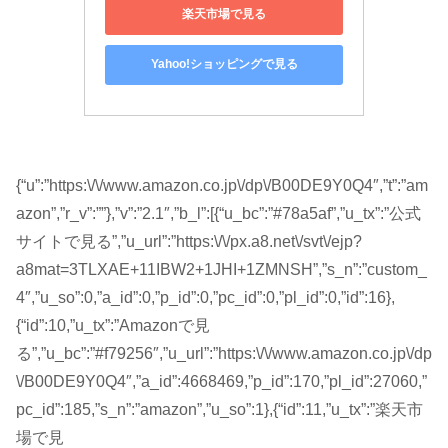
楽天市場で見る
Yahoo!ショッピングで見る
{“u”:”https:\/\/www.amazon.co.jp\/dp\/B00DE9Y0Q4″,”t”:”am
azon”,”r_v”:””},”v”:”2.1″,”b_l”:[{“u_bc”:”#78a5af”,”u_tx”:”公式
サイトで見る”,”u_url”:”https:\/\/px.a8.net\/svt\/ejp?
a8mat=3TLXAE+11IBW2+1JHI+1ZMNSH”,”s_n”:”custom_
4″,”u_so”:0,”a_id”:0,”p_id”:0,”pc_id”:0,”pl_id”:0,”id”:16},
{“id”:10,”u_tx”:”Amazonで見
る”,”u_bc”:”#f79256″,”u_url”:”https:\/\/www.amazon.co.jp\/dp
\/B00DE9Y0Q4″,”a_id”:4668469,”p_id”:170,”pl_id”:27060,”
pc_id”:185,”s_n”:”amazon”,”u_so”:1},{“id”:11,”u_tx”:”楽天市
場で見