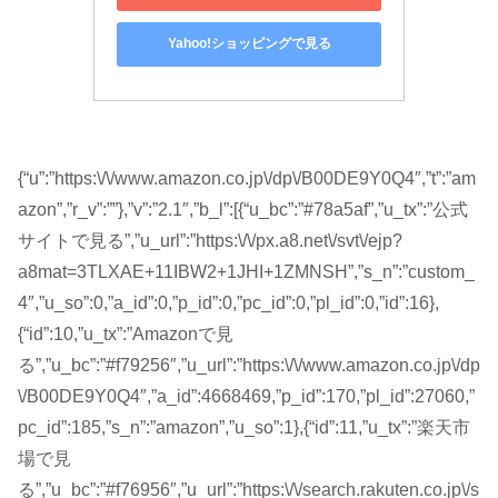
Yahoo!ショッピングで見る
{“u”:”https:\/\/www.amazon.co.jp\/dp\/B00DE9Y0Q4″,”t”:”am
azon”,”r_v”:””},”v”:”2.1″,”b_l”:[{“u_bc”:”#78a5af”,”u_tx”:”公式
サイトで見る”,”u_url”:”https:\/\/px.a8.net\/svt\/ejp?
a8mat=3TLXAE+11IBW2+1JHI+1ZMNSH”,”s_n”:”custom_
4″,”u_so”:0,”a_id”:0,”p_id”:0,”pc_id”:0,”pl_id”:0,”id”:16},
{“id”:10,”u_tx”:”Amazonで見
る”,”u_bc”:”#f79256″,”u_url”:”https:\/\/www.amazon.co.jp\/dp
\/B00DE9Y0Q4″,”a_id”:4668469,”p_id”:170,”pl_id”:27060,”
pc_id”:185,”s_n”:”amazon”,”u_so”:1},{“id”:11,”u_tx”:”楽天市
場で見
る”,”u_bc”:”#f76956″,”u_url”:”https:\/\/search.rakuten.co.jp\/s