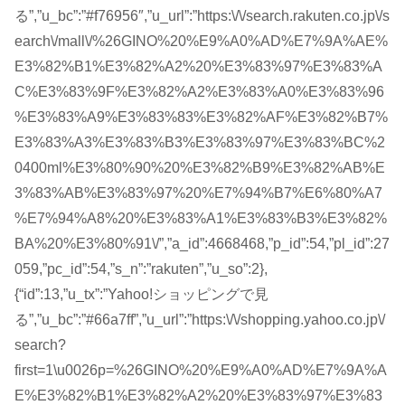
る”,”u_bc”:”#f76956″,”u_url”:”https:\/\/search.rakuten.co.jp\/s
earch\/mall\/%26GINO%20%E9%A0%AD%E7%9A%AE%
E3%82%B1%E3%82%A2%20%E3%83%97%E3%83%A
C%E3%83%9F%E3%82%A2%E3%83%A0%E3%83%96
%E3%83%A9%E3%83%83%E3%82%AF%E3%82%B7%
E3%83%A3%E3%83%B3%E3%83%97%E3%83%BC%2
0400ml%E3%80%90%20%E3%82%B9%E3%82%AB%E
3%83%AB%E3%83%97%20%E7%94%B7%E6%80%A7
%E7%94%A8%20%E3%83%A1%E3%83%B3%E3%82%
BA%20%E3%80%91\/”,”a_id”:4668468,”p_id”:54,”pl_id”:27
059,”pc_id”:54,”s_n”:”rakuten”,”u_so”:2},
{“id”:13,”u_tx”:”Yahoo!ショッピングで見
る”,”u_bc”:”#66a7ff”,”u_url”:”https:\/\/shopping.yahoo.co.jp\/
search?
first=1\u0026p=%26GINO%20%E9%A0%AD%E7%9A%A
E%E3%82%B1%E3%82%A2%20%E3%83%97%E3%83