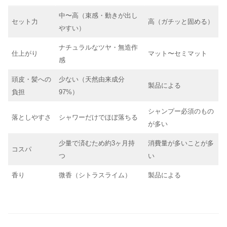
中〜高（束感・動きが出し
セット力
高（ガチッと固める）
やすい）
ナチュラルなツヤ・無造作
仕上がり
マット〜セミマット
感
頭皮・髪への
少ない（天然由来成分
製品による
負担
97%）
シャンプー必須のもの
落としやすさ
シャワーだけでほぼ落ちる
が多い
少量で済むため約3ヶ月持
消費量が多いことが多
コスパ
つ
い
香り
微香（シトラスライム）
製品による