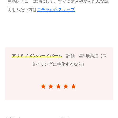
商品レビューは飛ばして、すぐに購入やかんたんな説
明をみたい方は
コチラからスキップ
アリミノメンハードバーム
評価 星5最高点（ス
タイリングに特化するなら）
⭐
⭐
⭐
⭐
⭐
評価 :5/5。