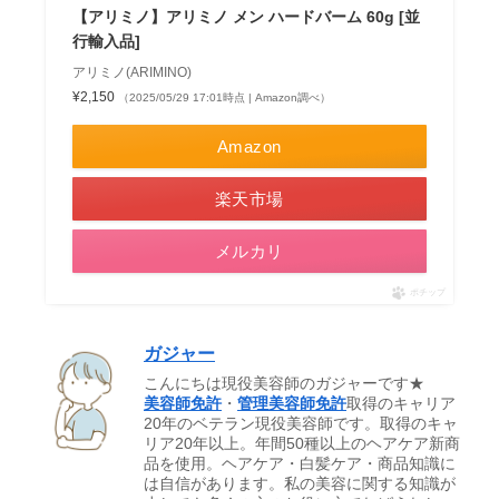
【アリミノ】アリミノ メン ハードバーム 60g [並
行輸入品]
アリミノ(ARIMINO)
¥2,150
（2025/05/29 17:01時点 | Amazon調べ）
Amazon
楽天市場
メルカリ
ポチップ
ガジャー
こんにちは現役美容師のガジャーです★
美容師免許
・
管理美容師免許
取得のキャリア
20年のベテラン現役美容師です。取得のキャ
リア20年以上。年間50種以上のヘアケア新商
品を使用。ヘアケア・白髪ケア・商品知識に
は自信があります。私の美容に関する知識が