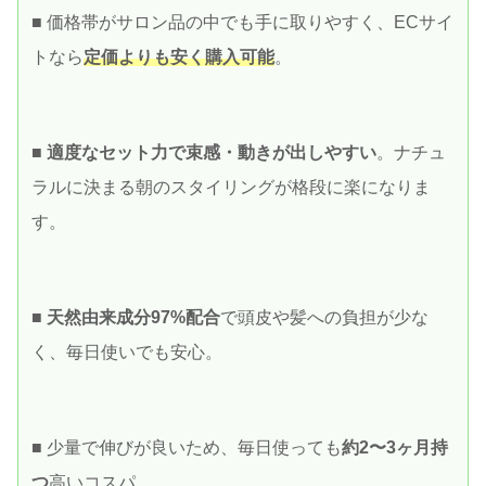
■ 価格帯がサロン品の中でも手に取りやすく、ECサイ
トなら
定価よりも安く購入可能
。
■
適度なセット力で束感・動きが出しやすい
。ナチュ
ラルに決まる朝のスタイリングが格段に楽になりま
す。
■
天然由来成分97%配合
で頭皮や髪への負担が少な
く、毎日使いでも安心。
■ 少量で伸びが良いため、毎日使っても
約2〜3ヶ月持
つ
高いコスパ。