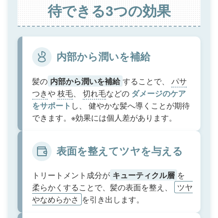
待できる3つの効果
内部から潤いを補給
髪の
内部から潤いを補給
することで、
パサ
つき
や
枝毛
、
切れ毛
などの
ダメージのケア
をサポート
し、 健やかな髪へ導くことが期待
できます。※効果には個人差があります。
表面を整えてツヤを与える
トリートメント成分が
キューティクル層
を
柔らかくすることで、髪の表面を整え、
ツヤ
やなめらかさ
を引き出します。