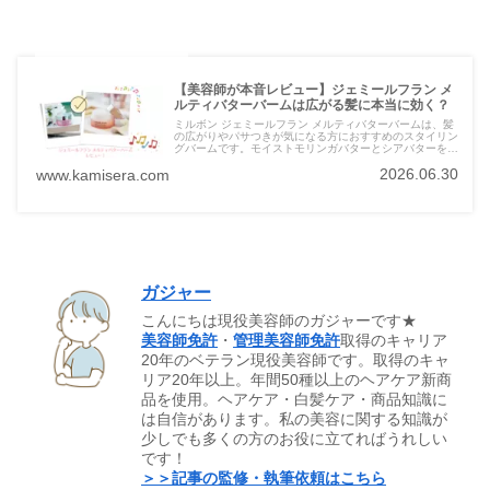
【美容師が本音レビュー】ジェミールフラン メ
ルティバターバームは広がる髪に本当に効く？
ミルボン ジェミールフラン メルティバターバームは、髪
の広がりやパサつきが気になる方におすすめのスタイリン
グバームです。モイストモリンガバターとシアバターを配
合し、髪にうるおいを与えてまとまりを与えます。美容師
2026.06.30
www.kamisera.com
からもおすすめのアイテムで、髪の悩みを解決してくれる
こと間違いなしです。
ガジャー
こんにちは現役美容師のガジャーです★
美容師免許
・
管理美容師免許
取得のキャリア
20年のベテラン現役美容師です。取得のキャ
リア20年以上。年間50種以上のヘアケア新商
品を使用。ヘアケア・白髪ケア・商品知識に
は自信があります。私の美容に関する知識が
少しでも多くの方のお役に立てればうれしい
です！
＞＞記事の監修・執筆依頼はこちら