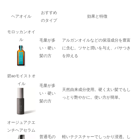
おすすめ
ヘアオイル
効果と特徴
のタイプ
モロッカンオイ
ル
毛量が多
アルガンオイルなどの保湿成分を豊富
い・硬い
に含む。ツヤと潤いを与え、パサつき
髪の方
を抑える
碧aoモイストオ
イル
毛量が多
天然由来成分使用。硬く太い髪でもし
い・硬い
っとり艶やかに。使い方が簡単。
髪の方
オージュアクエ
ンチヘアセラム
普通毛の
軽いテクスチャーでしっかり浸透。し