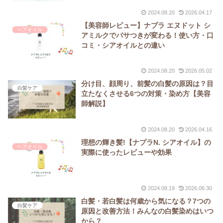
2024.08.20
2026.04.17
【美容師レビュー】ナプラ エヌドット シ
ヘアオイル
アミルクでパサつきが変わる！使い方・口
コミ・シアオイルとの違い
2024.08.20
2026.05.02
分け目、顔周り、前髪の白髪の原因は？目
白髪ケア
立たなくさせる6つの対策・染め方【美容
師解説】
2024.08.20
2026.04.16
理想の輝き髪!【ナプラN. シアオイル】の
ヘアオイル
実際に使ったレビューや効果
2024.08.19
2026.06.30
白髪・若白髪は何歳から気になる？7つの
白髪ケア
原因と改善方法！みんなの白髪染めはいつ
から？