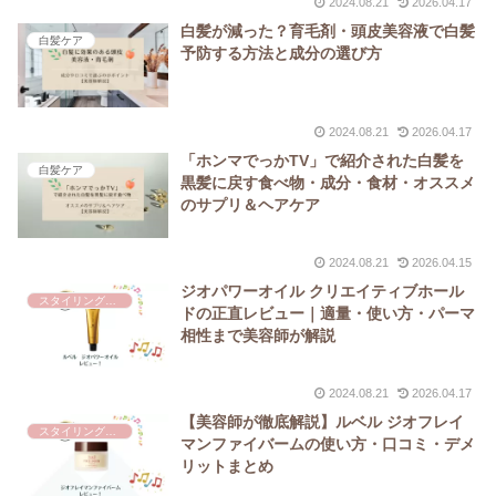
2024.08.21
2026.04.17
白髪が減った？育毛剤・頭皮美容液で白髪
白髪ケア
予防する方法と成分の選び方
2024.08.21
2026.04.17
「ホンマでっかTV」で紹介された白髪を
白髪ケア
黒髪に戻す食べ物・成分・食材・オススメ
のサプリ＆ヘアケア
2024.08.21
2026.04.15
ジオパワーオイル クリエイティブホール
スタイリングアイテム
ドの正直レビュー｜適量・使い方・パーマ
相性まで美容師が解説
2024.08.21
2026.04.17
【美容師が徹底解説】ルベル ジオフレイ
スタイリングアイテム
マンファイバームの使い方・口コミ・デメ
リットまとめ