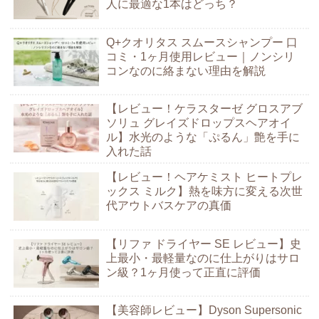
人に最適な1本はどっち？
Q+クオリタス スムースシャンプー 口
コミ・1ヶ月使用レビュー｜ノンシリ
コンなのに絡まない理由を解説
【レビュー！ケラスターゼ グロスアブ
ソリュ グレイズドロップスヘアオイ
ル】水光のような「ぷるん」艶を手に
入れた話
【レビュー！ヘアケミスト ヒートプレ
ックス ミルク】熱を味方に変える次世
代アウトバスケアの真価
【リファ ドライヤー SE レビュー】史
上最小・最軽量なのに仕上がりはサロ
ン級？1ヶ月使って正直に評価
【美容師レビュー】Dyson Supersonic